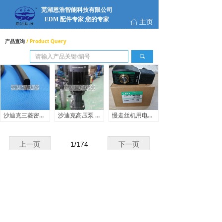
芜湖恩浩智能科技有限公司
EDM 配件专家 您的专家
主页
ꀇ
产品查询
/ Product Query
끠
沙迪克三菱密封条10*20 MF1020
沙迪克高压泵 SG319
慢走丝机用电磁阀 ADK11-10A-02G-DC24V CKD111002
上一页
1
/
174
下一页